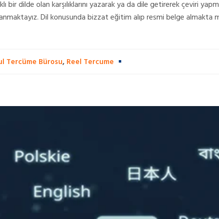
lı bir dilde olan karşılıklarını yazarak ya da dile getirerek çeviri
lanmaktayız. Dil konusunda bizzat eğitim alıp resmi belge almakta mü
ul Tercüme Bürosu
,
Reel Tercume