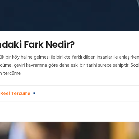
daki Fark Nedir?
bir köy haline gelmesi ile birlikte farklı dilden insanlar ile anlaşır
rcüme, çeviri kavramına göre daha eski bir tarihi sürece sahiptir. S
len tercüme
,
Reel Tercume