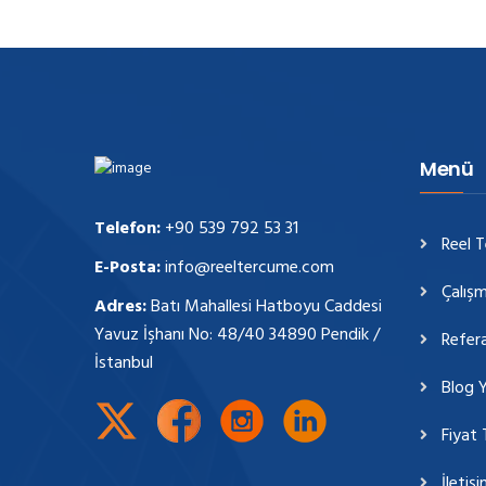
Menü
Telefon:
+90 539 792 53 31
Reel 
E-Posta:
info@reeltercume.com
Çalışm
Adres:
Batı Mahallesi Hatboyu Caddesi
Yavuz İşhanı No: 48/40 34890 Pendik /
Refera
İstanbul
Blog Y
Fiyat 
İletiş