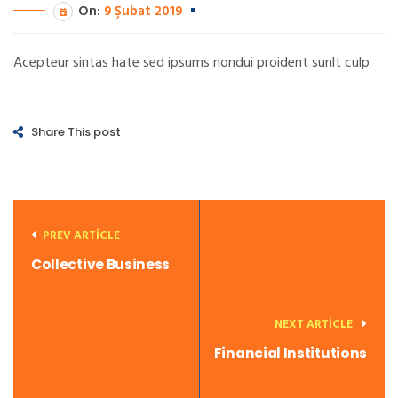
On:
9 Şubat 2019
Acepteur sintas hate sed ipsums nondui proident sunlt culp
Share This post
PREV ARTICLE
Collective Business
NEXT ARTICLE
Financial Institutions