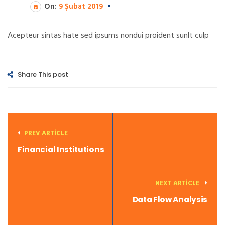
On:
9 Şubat 2019
Acepteur sintas hate sed ipsums nondui proident sunlt culp
Share This post
PREV ARTICLE
Financial Institutions
NEXT ARTICLE
Data Flow Analysis