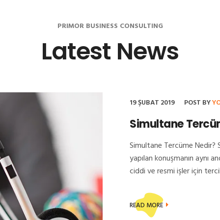
PRIMOR BUSINESS CONSULTING
Latest News
19 ŞUBAT 2019
POST BY
Y
Simultane Tercü
Simultane Tercüme Nedir? S
yapılan konuşmanın aynı and
ciddi ve resmi işler için terci
READ MORE