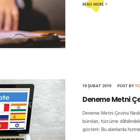
READ MORE
19 ŞUBAT 2019
POST BY
Y
Deneme Metni Çev
Deneme Metni Çevirisi Ned
büroları, türcüme dâhilinde
gösterir. Bu alanlarda hizmet