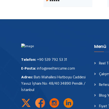
Menü
Telefon:
+90 539 792 53 31
Reel 
E-Posta:
info@reeltercume.com
Çalışm
Adres:
Batı Mahallesi Hatboyu Caddesi
Yavuz İşhanı No: 48/40 34890 Pendik /
Refera
İstanbul
Blog Y
Fiyat 