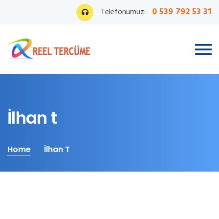
0 539 792 53 31
Telefonumuz:
İlhan t
Home
İlhan T