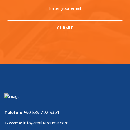
SUBMIT
Telefon:
+90 539 792 53 31
E-Posta:
info@reeltercume.com