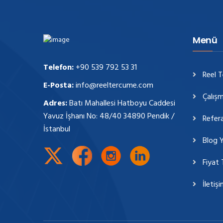
Menü
Telefon:
+90 539 792 53 31
Reel 
E-Posta:
info@reeltercume.com
Çalışm
Adres:
Batı Mahallesi Hatboyu Caddesi
Yavuz İşhanı No: 48/40 34890 Pendik /
Refera
İstanbul
Blog Y
Fiyat 
İletiş