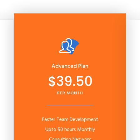
Advanced Plan
$39.50
PER MONTH
Faster Team Development
Upto 50 hours Monthly
Consulting Network