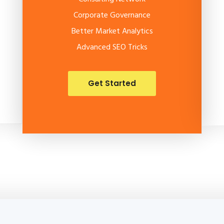
Corporate Governance
Better Market Analytics
Advanced SEO Tricks
Get Started