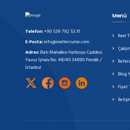
Menü
Telefon:
+90 539 792 53 31
Reel 
E-Posta:
info@reeltercume.com
Çalışm
Adres:
Batı Mahallesi Hatboyu Caddesi
Yavuz İşhanı No: 48/40 34890 Pendik /
Refera
İstanbul
Blog Y
Fiyat 
İletiş