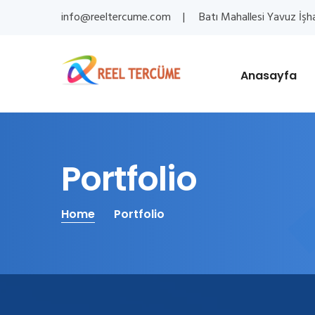
info@reeltercume.com
Batı Mahallesi Yavuz İşh
Anasayfa
Portfolio
Home
Portfolio