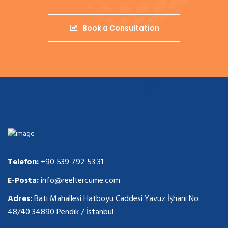
Book a Consultation
Telefon:
+90 539 792 53 31
E-Posta:
info@reeltercume.com
Adres:
Batı Mahallesi Hatboyu Caddesi Yavuz İşhanı No:
48/40 34890 Pendik / İstanbul