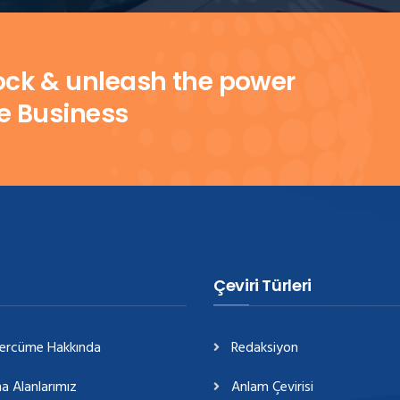
lock & unleash the power
le Business
Çeviri Türleri
Tercüme Hakkında
Redaksiyon
a Alanlarımız
Anlam Çevirisi