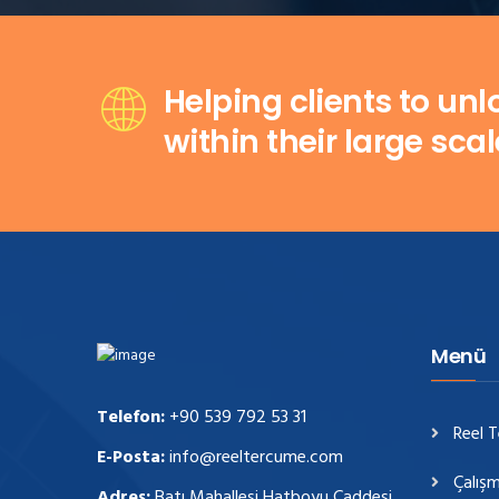
Helping clients to un
within their large sca
Menü
Telefon:
+90 539 792 53 31
Reel 
E-Posta:
info@reeltercume.com
Çalışm
Adres:
Batı Mahallesi Hatboyu Caddesi