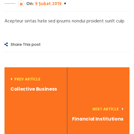
On:
9 Şubat 2019
Acepteur sintas hate sed ipsums nondui proident sunlt culp
Share This post
PREV ARTICLE
Collective Business
NEXT ARTICLE
Financial Institutions