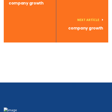
company growth
NEXT ARTICLE
company growth