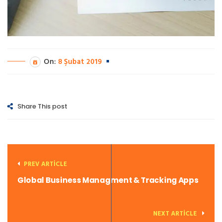
On:
8 Şubat 2019
Share This post
PREV ARTICLE
Global Business Managment & Tracking Apps
NEXT ARTICLE